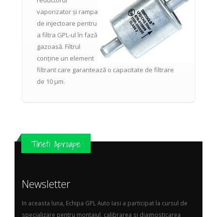
reductorul
vaporizator și rampa
de injectoare pentru
a filtra GPL-ul în fază
gazoasă. Filtrul
conține un element
filtrant care garantează o capacitate de filtrare
de 10 μm.
Tineti Aproape
Newsletter
In aceasta luna, Echipa GPL Auto Iasi a participat la cursul de
specializare pentru montajul, calibrarea si diagnosticarea