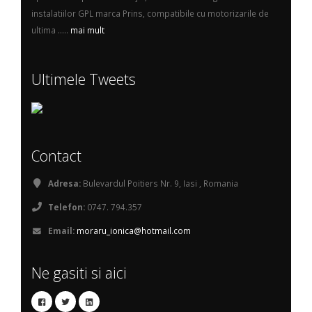
instalatiilor GPL marca Prins, compatibile cu motorizarile de
ultima .....
mai mult
Ultimele Tweets
Contact
Adresa:
Bulevardul Poitiers Nr. 9, Iasi , Romania
Telefon:
0747. 794.357
Email:
moraru_ionica@hotmail.com
Ne gasiti si aici