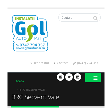
Despre noi
Contact
(0747) 794-357
ACASA
BRC SECVENT VALE
BRC Secvent Vale