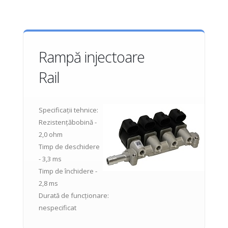
Rampă injectoare
Rail
Specificații tehnice:
Rezistențăbobină -
2,0 ohm
Timp de deschidere
- 3,3 ms
Timp de închidere -
2,8 ms
Durată de funcționare:
nespecificat