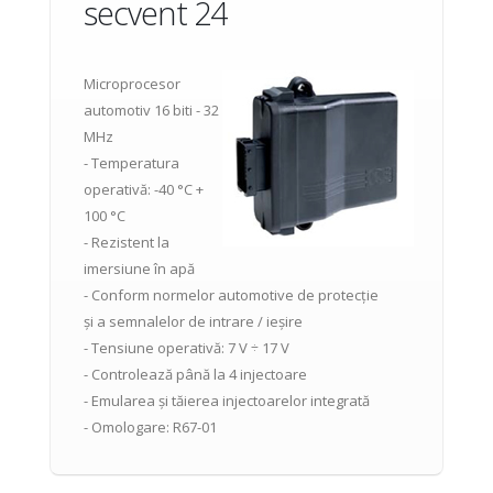
secvent 24
Microprocesor
automotiv 16 biti - 32
MHz
- Temperatura
operativă: -40 °C +
100 °C
- Rezistent la
imersiune în apă
- Conform normelor automotive de protecție
și a semnalelor de intrare / ieșire
- Tensiune operativă: 7 V ÷ 17 V
- Controlează până la 4 injectoare
- Emularea și tăierea injectoarelor integrată
- Omologare: R67-01