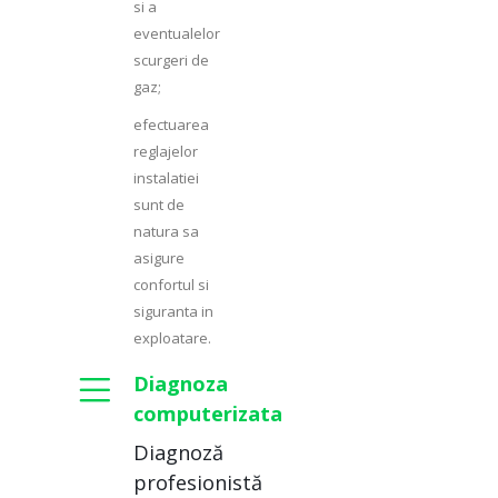
si a
eventualelor
scurgeri de
gaz;
efectuarea
reglajelor
instalatiei
sunt de
natura sa
asigure
confortul si
siguranta in
exploatare.
Diagnoza
computerizata
Diagnoză
profesionistă