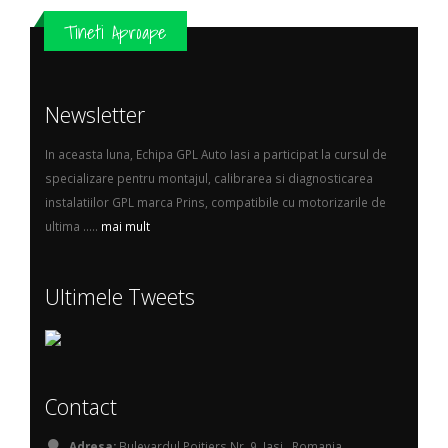
Tineti Aproape
Newsletter
In aceasta luna, Echipa GPL Auto Iasi a participat la cursul de
specializare pentru montajul, calibrarea si diagnosticarea
instalatiilor GPL marca Prins, compatibile cu motorizarile de
ultima .....
mai mult
Ultimele Tweets
Contact
Adresa:
Bulevardul Poitiers Nr. 9, Iasi , Romania