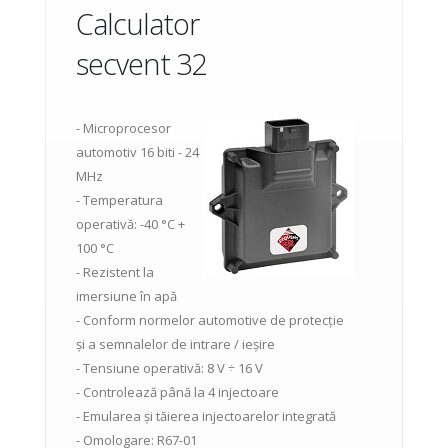
Calculator
secvent 32
- Microprocesor
automotiv 16 biti - 24
MHz
- Temperatura
operativă: -40 °C +
100 °C
- Rezistent la
imersiune în apă
- Conform normelor automotive de protecție
și a semnalelor de intrare / ieșire
- Tensiune operativă: 8 V ÷ 16 V
- Controlează până la 4 injectoare
- Emularea și tăierea injectoarelor integrată
- Omologare: R67-01