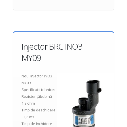
Injector BRC INO3
MY09
Noul injector INO3
MY09
Specificații tehnice:
Rezistențăbobină -
1,9 ohm
Timp de deschidere
- 1,8 ms
Timp de închidere -