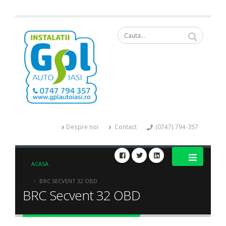
Despre noi
Contact
(0747) 794-357
ACASA
BRC SECVENT 32 OBD
BRC Secvent 32 OBD